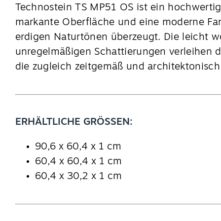
Technostein TS MP51 OS ist ein hochwertig
markante Oberfläche und eine moderne Farb
erdigen Naturtönen überzeugt. Die leicht w
unregelmäßigen Schattierungen verleihen d
die zugleich zeitgemäß und architektonisch 
ERHÄLTLICHE GRÖSSEN:
90,6 x 60,4 x 1 cm
60,4 x 60,4 x 1 cm
60,4 x 30,2 x 1 cm