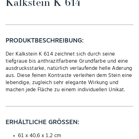
Kalkstein K 614
PRODUKTBESCHREIBUNG:
Der Kalkstein K 614 zeichnet sich durch seine
tiefgraue bis anthrazitfarbene Grundfarbe und eine
DE
ausdrucksstarke, natürlich verlaufende helle Aderung
aus. Diese feinen Kontraste verleihen dem Stein eine
lebendige, zugleich sehr elegante Wirkung und
machen jede Fläche zu einem individuellen Unikat.
ERHÄLTLICHE GRÖSSEN:
61 x 40,6 x 1,2 cm