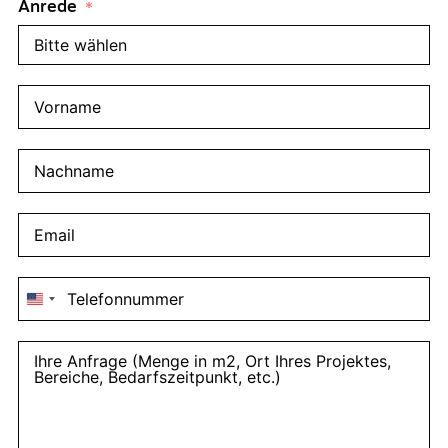
Anrede
United
States
+1