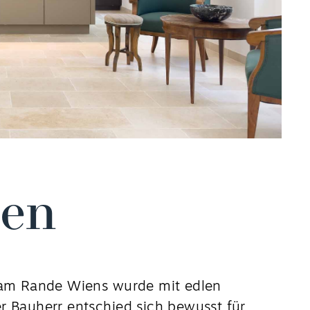
ien
a am Rande Wiens wurde mit edlen
r Bauherr entschied sich bewusst für